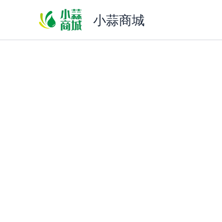
跳
小蒜商城
至
内
容