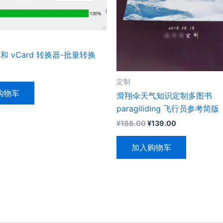
x 和 vCard 转换器-批量转换
定制
购物车
滑翔伞天气知识定制多图书
paragiliding 飞行员参考简版
原
当
¥
188.00
¥
139.00
价
前
为：
价
加入购物车
¥188.00。
格
为：
¥139.00。