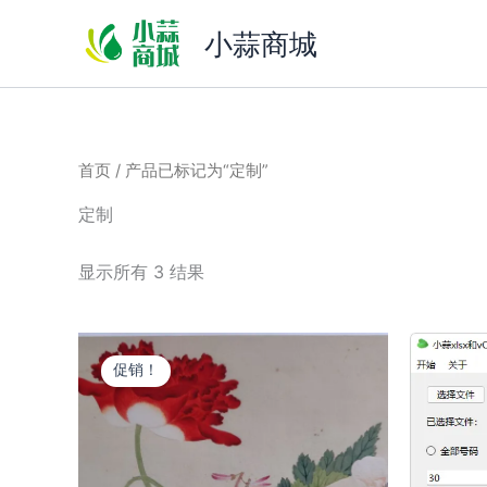
跳
小蒜商城
至
内
容
首页
/ 产品已标记为“定制”
定制
显示所有 3 结果
促销！