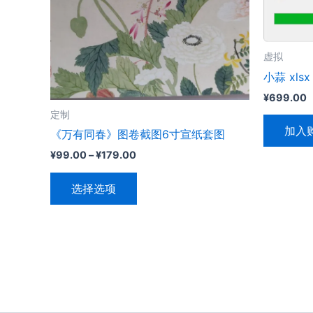
虚拟
小蒜 xls
¥
699.00
定制
加入
《万有同春》图卷截图6寸宣纸套图
价
¥
99.00
–
¥
179.00
格
本
范
选择选项
围：
产
¥99.00
品
至
有
¥179.00
多
种
变
体。