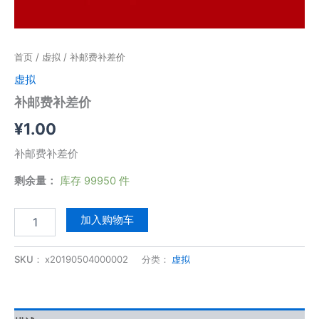
首页
/
虚拟
/ 补邮费补差价
虚拟
补邮费补差价
¥
1.00
补邮费补差价
剩余量：
库存 99950 件
补
加入购物车
邮
费
补
SKU：
x20190504000002
分类：
虚拟
差
价
数
量