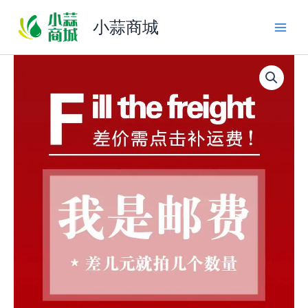
跳
小蒜商城
至
内
容